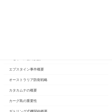
イランと日本の関係
イラン戦争が終わらない理由
イラン戦争の目的
イラン核開発停止確定
エアーフォースワン中国訪問
エゼキエル書の解説
エプスタイン事件概要
オーストラリア防衛戦略
カタカムナの概要
カーグ島の重要性
ガトリング式機関砲概要