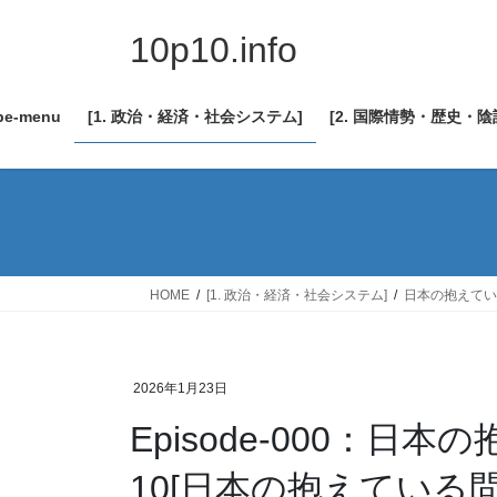
コ
ナ
ン
ビ
10p10.info
テ
ゲ
ン
ー
be-menu
[1. 政治・経済・社会システム]
[2. 国際情勢・歴史・
ツ
シ
へ
ョ
ス
ン
キ
に
ッ
移
プ
動
HOME
[1. 政治・経済・社会システム]
日本の抱えてい
2026年1月23日
Episode-000：
10[日本の抱えている問