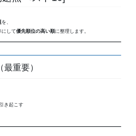
題
を、
準にして
優先順位の高い順
に整理します。
（最重要）
引き起こす