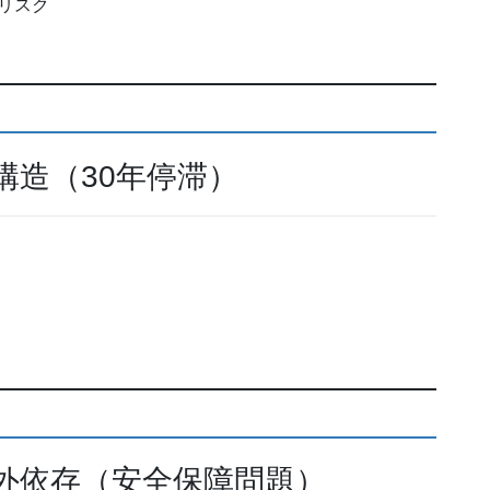
リスク
構造（30年停滞）
外依存（安全保障問題）