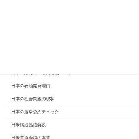
政府の仕事評価
政治家と官僚の違い
政治家の嘘と責任
日本の変革意欲
日本の天然資源分析
日本の抱えている問題点ベスト10
日本の石油開発理由
日本の社会問題の現状
日本の選挙公約チェック
日米構造協議解説
日米首脳会談の本質