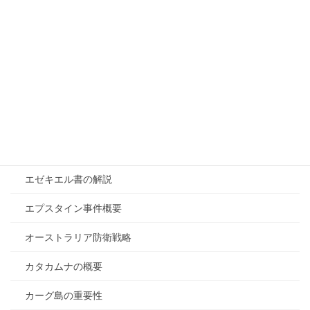
イランと中国の関係
イランと日本の関係
イラン戦争が終わらない理由
イラン戦争の目的
イラン核開発停止確定
エアーフォースワン中国訪問
エゼキエル書の解説
エプスタイン事件概要
オーストラリア防衛戦略
カタカムナの概要
カーグ島の重要性