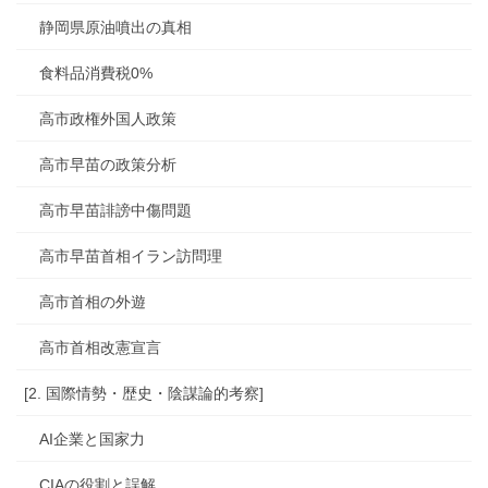
静岡県原油噴出の真相
食料品消費税0%
高市政権外国人政策
高市早苗の政策分析
高市早苗誹謗中傷問題
高市早苗首相イラン訪問理
高市首相の外遊
高市首相改憲宣言
[2. 国際情勢・歴史・陰謀論的考察]
AI企業と国家力
CIAの役割と誤解