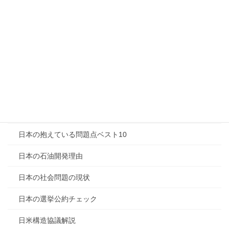
惣無事令の解説
政府の仕事評価
政治家と官僚の違い
政治家の嘘と責任
日本の変革意欲
日本の天然資源分析
日本の抱えている問題点ベスト10
日本の石油開発理由
日本の社会問題の現状
日本の選挙公約チェック
日米構造協議解説