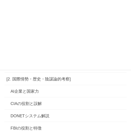
高市政権外国人政策
高市早苗の政策分析
高市早苗誹謗中傷問題
高市早苗首相イラン訪問理
高市首相の外遊
高市首相改憲宣言
[2. 国際情勢・歴史・陰謀論的考察]
AI企業と国家力
CIAの役割と誤解
DONETシステム解説
FBIの役割と特徴