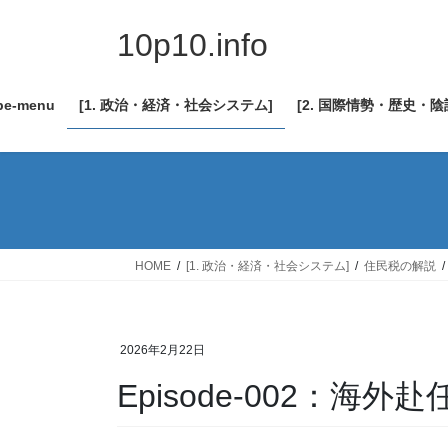
コ
ナ
ン
ビ
10p10.info
テ
ゲ
ン
ー
be-menu
[1. 政治・経済・社会システム]
[2. 国際情勢・歴史・
ツ
シ
へ
ョ
ス
ン
キ
に
ッ
移
プ
動
HOME
[1. 政治・経済・社会システム]
住民税の解説
2026年2月22日
Episode-002：海