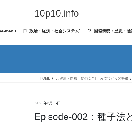
コ
ナ
ン
ビ
10p10.info
テ
ゲ
ン
ー
be-menu
[1. 政治・経済・社会システム]
[2. 国際情勢・歴史・
ツ
シ
へ
ョ
ス
ン
キ
に
ッ
移
プ
動
HOME
[3. 健康・医療・食の安全]
みつひかりの特徴
2026年2月16日
Episode-002：種