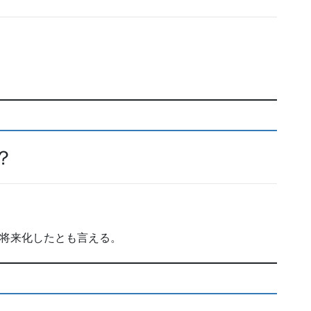
？
を将来化したとも言える。