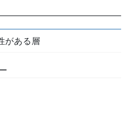
性がある層
ー