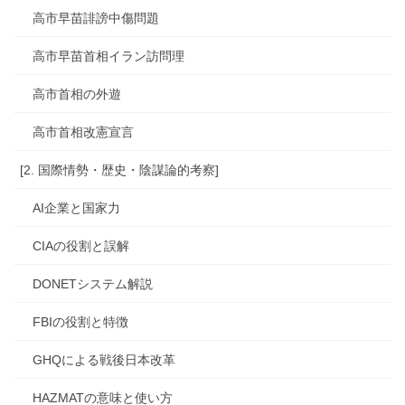
高市早苗誹謗中傷問題
高市早苗首相イラン訪問理
高市首相の外遊
高市首相改憲宣言
[2. 国際情勢・歴史・陰謀論的考察]
AI企業と国家力
CIAの役割と誤解
DONETシステム解説
FBIの役割と特徴
GHQによる戦後日本改革
HAZMATの意味と使い方