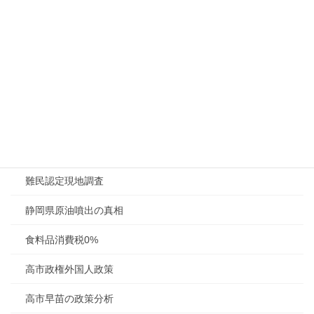
財務省の役割
財務省の役割解析
財政法第４条の解説
農林中金の概要
防衛関連銘柄4社
陸自戦車暴発事故
難民認定現地調査
静岡県原油噴出の真相
食料品消費税0%
高市政権外国人政策
高市早苗の政策分析