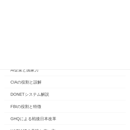
高市早苗誹謗中傷問題
高市早苗首相イラン訪問理
高市首相の外遊
高市首相改憲宣言
[2. 国際情勢・歴史・陰謀論的考察]
AI企業と国家力
CIAの役割と誤解
DONETシステム解説
FBIの役割と特徴
GHQによる戦後日本改革