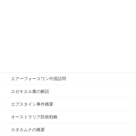
イランとロシアの関係
イランと中国の関係
イランと日本の関係
イラン戦争が終わらない理由
イラン戦争の目的
イラン核開発停止確定
エアーフォースワン中国訪問
エゼキエル書の解説
エプスタイン事件概要
オーストラリア防衛戦略
カタカムナの概要