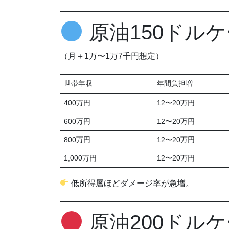
原油150ドル
（月＋1万〜1万7千円想定）
世帯年収
年間負担増
400万円
12〜20万円
600万円
12〜20万円
800万円
12〜20万円
1,000万円
12〜20万円
低所得層ほどダメージ率が急増。
原油200ドル