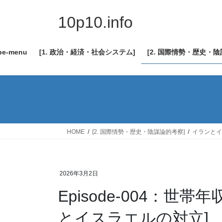
コ
ナ
ン
ビ
10p10.info
テ
ゲ
ン
ー
be-menu
[1. 政治・経済・社会システム]
[2. 国際情勢・歴史・
ツ
シ
へ
ョ
ス
ン
キ
に
ッ
移
プ
動
HOME
[2. 国際情勢・歴史・陰謀論的考察]
イランとイ
2026年3月2日
Episode-004：世
とイスラエルの対立]