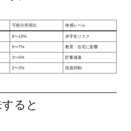
可処分所得比
体感レベル
8〜10%
赤字化リスク
5〜7%
教育・住宅に影響
3〜5%
貯蓄減速
2〜3%
投資抑制
味すると