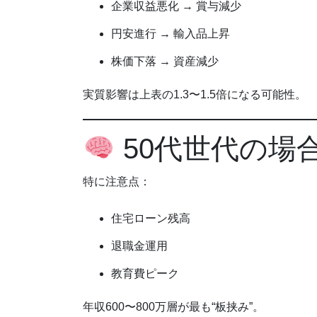
企業収益悪化 → 賞与減少
円安進行 → 輸入品上昇
株価下落 → 資産減少
実質影響は上表の1.3〜1.5倍になる可能性。
50代世代の場
特に注意点：
住宅ローン残高
退職金運用
教育費ピーク
年収600〜800万層が最も“板挟み”。