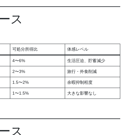
ケース
可処分所得比
体感レベル
4〜6%
生活圧迫、貯蓄減少
2〜3%
旅行・外食削減
1.5〜2%
余暇抑制程度
1〜1.5%
大きな影響なし
ケース