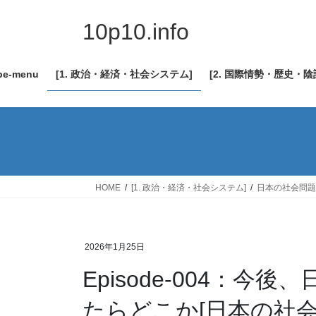
コ
ナ
ン
ビ
10p10.info
テ
ゲ
ン
ー
be-menu
[1. 政治・経済・社会システム]
[2. 国際情勢・歴史・
ツ
シ
へ
ョ
ス
ン
キ
に
ッ
移
プ
動
HOME
[1. 政治・経済・社会システム]
日本の社会問題
2026年1月25日
Episode-004：
たらどこか[日本の社会