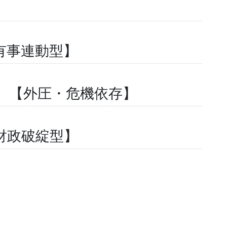
有事連動型】
）【外圧・危機依存】
財政破綻型】