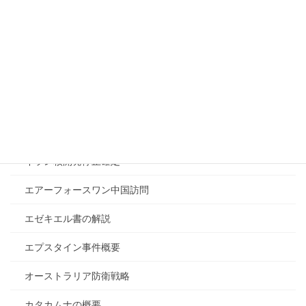
イランとロシアの関係
イランと中国の関係
イランと日本の関係
イラン戦争が終わらない理由
イラン戦争の目的
イラン核開発停止確定
エアーフォースワン中国訪問
エゼキエル書の解説
エプスタイン事件概要
オーストラリア防衛戦略
カタカムナの概要