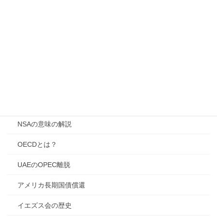
CIAの役割と誤解
DONETシステム解説
FBIの役割と特徴
GHQによる戦後日本改革
HAZMATの意味と使い方
IMFの概要
NSAの意味の解説
OECDとは？
UAEのOPEC離脱
アメリカ長期国債償還
イエズス会の歴史