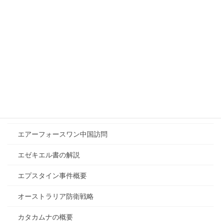
イランとロシアの関係
イランと中国の関係
イランと日本の関係
イラン戦争が終わらない理由
イラン戦争の目的
イラン核開発停止確定
エアーフォースワン中国訪問
エゼキエル書の解説
エプスタイン事件概要
オーストラリア防衛戦略
カタカムナの概要