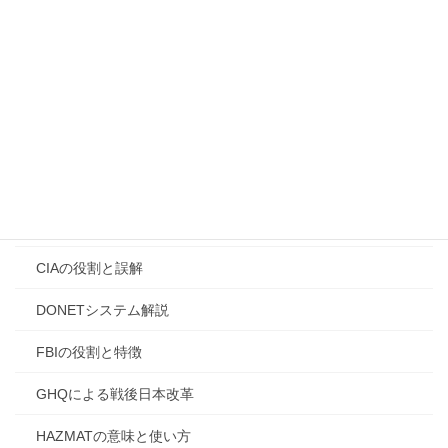
高市早苗誹謗中傷問題
高市早苗首相イラン訪問理
高市首相の外遊
高市首相改憲宣言
[2. 国際情勢・歴史・陰謀論的考察]
AI企業と国家力
CIAの役割と誤解
DONETシステム解説
FBIの役割と特徴
GHQによる戦後日本改革
HAZMATの意味と使い方