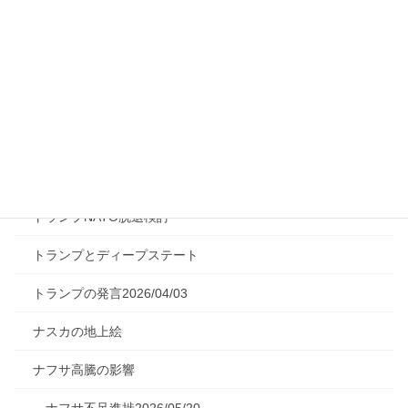
ゲセラ法の概説
コバルトリッチクラスト
サバタイ派フランキスト
シャヘド無人機とは
ジャイアントインパクトの説明
トランプNATO脱退検討
トランプとディープステート
トランプの発言2026/04/03
ナスカの地上絵
ナフサ高騰の影響