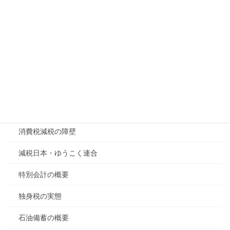
日米構造協議解説
日米首脳会談の本質
有事と減税の可能性
殺傷武器輸出の可否
水インフラ民営化進展
浜田聡氏政見放送
消費税減税の障壁
減税日本・ゆうこく連合
特別会計の概要
独身税の実態
石油備蓄の概要