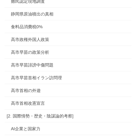
難民認定現地調査
静岡県原油噴出の真相
食料品消費税0%
高市政権外国人政策
高市早苗の政策分析
高市早苗誹謗中傷問題
高市早苗首相イラン訪問理
高市首相の外遊
高市首相改憲宣言
[2. 国際情勢・歴史・陰謀論的考察]
AI企業と国家力