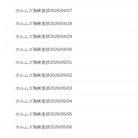
ホルムズ海峡進捗2026/04/27
ホルムズ海峡進捗2026/04/28
ホルムズ海峡進捗2026/04/29
ホルムズ海峡進捗2026/04/30
ホルムズ海峡進捗2026/05/01
ホルムズ海峡進捗2026/05/02
ホルムズ海峡進捗2026/05/03
ホルムズ海峡進捗2026/05/04
ホルムズ海峡進捗2026/05/05
ホルムズ海峡進捗2026/05/06