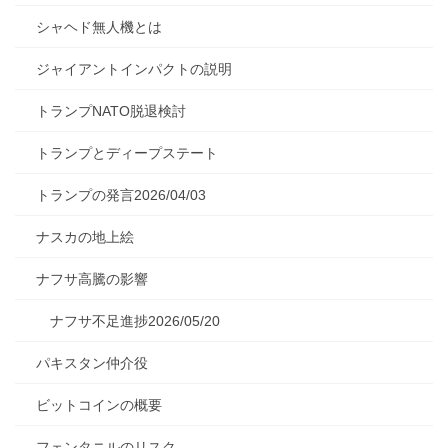
シャヘド無人機とは
ジャイアントインパクトの説明
トランプNATO脱退検討
トランプとディープステート
トランプの発言2026/04/03
ナスカの地上絵
ナフサ高騰の影響
ナフサ不足進捗2026/05/20
パキスタン仲介役
ビットコインの概要
フェンタニルのリスク