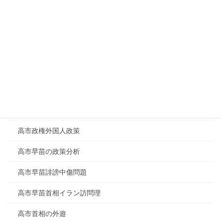
農林中金の概要
防衛関連銘柄4社
陸自戦車暴発事故
難民認定現地調査
静岡県原油噴出の真相
食料品消費税0%
高市政権外国人政策
高市早苗の政策分析
高市早苗誹謗中傷問題
高市早苗首相イラン訪問理
高市首相の外遊