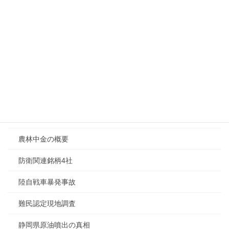
衆議院の役割
親中議員の解説
警察官制服流出問題
財務省の役割
財務省の役割解析
財政法第４条の解説
農林中金の概要
防衛関連銘柄4社
陸自戦車暴発事故
難民認定現地調査
静岡県原油噴出の真相